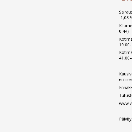
Sairau
-1,08 
Kilome
0,44)
Kotima
19,00-
Kotima
41,00-
Kausiv
erillis
Ennakk
Tutust
www.ve
Päivit