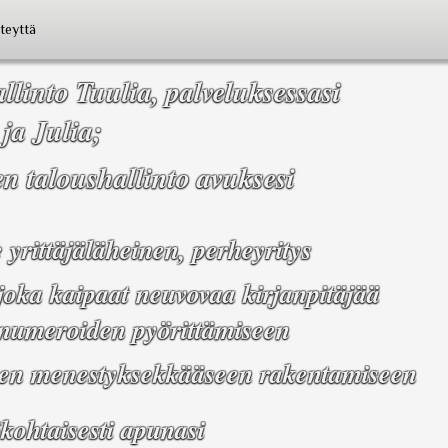
teyttä
llinto Tuulia, palveluksessasi
 ja Julia;
n taloushallinto avuksesi
yrittäjäläheinen, perheyritys
 joka kaipaat neuvovaa kirjanpitäjää
 numeroiden pyörittämiseen
sen menestyksekkääseen rakentamiseen
kohtaisesti apunasi