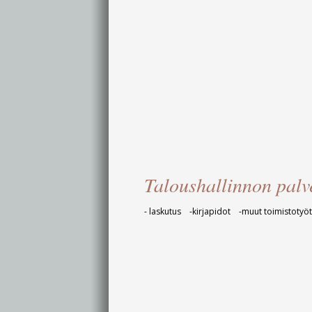
Taloushallinnon palv
- laskutus -kirjapidot -muut toimistoty