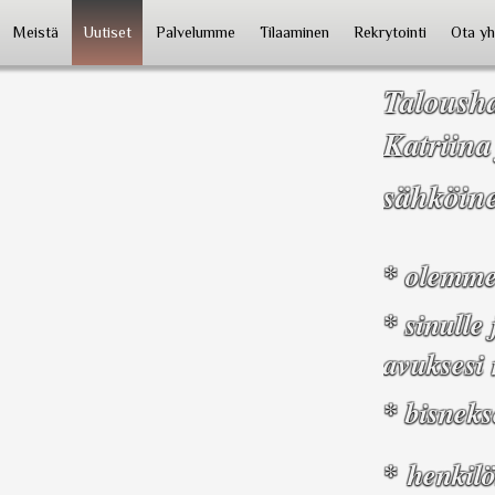
Meistä
Uutiset
Palvelumme
Tilaaminen
Rekrytointi
Ota yh
Talousha
Katriina
sähköine
* olemme 
* sinulle
avuksesi
* bisnek
* henkilö