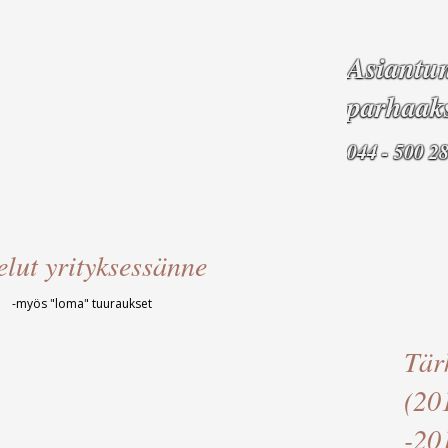
Asiantun
parhaaks
044 - 500 28
elut yrityksessänne
öt -myös "loma" tuuraukset
Tär
(20
-20