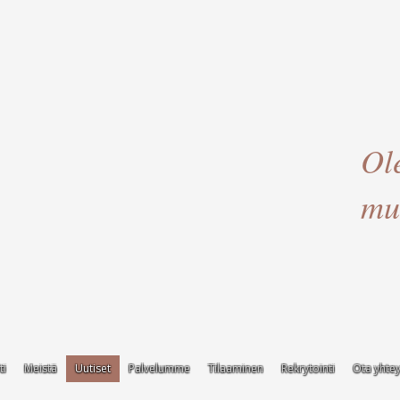
Ol
mu
ti
Meistä
Uutiset
Palvelumme
Tilaaminen
Rekrytointi
Ota yhtey