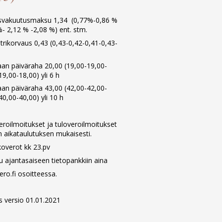
svakuutusmaksu 1,34 (0,77%-0,86 %
%- 2,12 % -2,08 %) ent. stm.
trikorvaus 0,43 (0,43-0,42-0,41-0,43-
an päiväraha 20,00 (19,00-19,00-
19,00-18,00) yli 6 h
an päiväraha 43,00 (42,00-42,00-
40,00-40,00) yli 10 h
eroilmoitukset ja tuloveroilmoitukset
en aikataulutuksen mukaisesti.
overot kk 23.pv
u ajantasaiseen tietopankkiin aina
ro.fi osoitteessa.
ys versio 01.01.2021