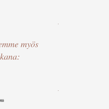
emme m
yös
kana:
ttä